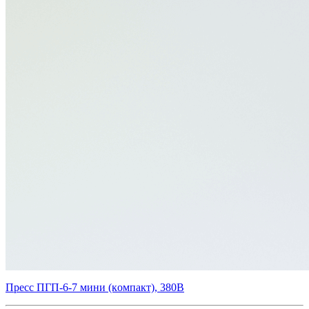
Пpecc ПГП-6-7 мини (кoмпакт), 380В