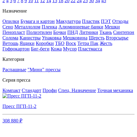
2
4
5
6
7
8
9
10
11
12
14
15
18
20
22
24
25
30
34
45
Назначение
Опилки
Бумага и картон
Макулатура
Пластик
ПЭТ
Отходы
Сено
Металлолом
Пленка
Алюминиевые банки
Мешки
Пенопласт
Полиэтилен
Бочки
ПНД
Литники
Ткань
Синтепон
Солома
Канистры
Упаковка
Мешковина
Шерсть
Вторсырье
Ветошь
Ящики
Коробки
ТБО
Воск
Тетра Пак
Жесть
Гофрокартон
Биг-беги
Кожа
Мусор
Пластмасса
Категория
Распашные
"Мини" прессы
Серия пресса
Компакт
Стандарт
Профи
Спец. Назначение
Точная механика
Пресс ПГП-11-2
308 880 ₽