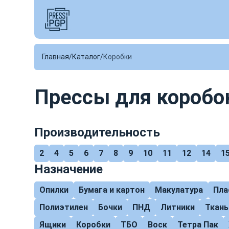
Главная
Каталог
Коробки
Прессы для коробо
Производительность
2
4
5
6
7
8
9
10
11
12
14
1
Назначение
Опилки
Бумага и картон
Макулатура
Пла
Полиэтилен
Бочки
ПНД
Литники
Ткань
Ящики
Коробки
ТБО
Воск
Тетра Пак