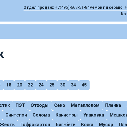
Отдел продаж:
+7(495)-663-51-84
Ремонт и сервис:
+
Ка
к
5
18
20
22
24
25
30
34
45
стик
ПЭТ
Отходы
Сено
Металлолом
Пленка
Синтепон
Солома
Канистры
Упаковка
Мешко
Жесть
Гофрокартон
Биг-беги
Кожа
Мусор
Пл