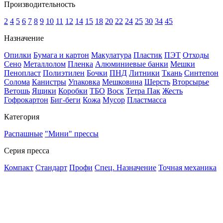
Производительность
2
4
5
6
7
8
9
10
11
12
14
15
18
20
22
24
25
30
34
45
Назначение
Опилки
Бумага и картон
Макулатура
Пластик
ПЭТ
Отходы
Сено
Металлолом
Пленка
Алюминиевые банки
Мешки
Пенопласт
Полиэтилен
Бочки
ПНД
Литники
Ткань
Синтепон
Солома
Канистры
Упаковка
Мешковина
Шерсть
Вторсырье
Ветошь
Ящики
Коробки
ТБО
Воск
Тетра Пак
Жесть
Гофрокартон
Биг-беги
Кожа
Мусор
Пластмасса
Категория
Распашные
"Мини" прессы
Серия пресса
Компакт
Стандарт
Профи
Спец. Назначение
Точная механика