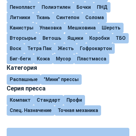
Пенопласт
Полиэтилен
Бочки
ПНД
Литники
Ткань
Синтепон
Солома
Канистры
Упаковка
Мешковина
Шерсть
Вторсырье
Ветошь
Ящики
Коробки
ТБО
Воск
Тетра Пак
Жесть
Гофрокартон
Биг-беги
Кожа
Мусор
Пластмасса
Категория
Распашные
"Мини" прессы
Серия пресса
Компакт
Стандарт
Профи
Спец. Назначение
Точная механика