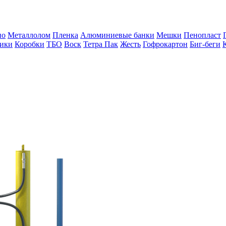
но
Металлолом
Пленка
Алюминиевые банки
Мешки
Пенопласт
ики
Коробки
ТБО
Воск
Тетра Пак
Жесть
Гофрокартон
Биг-беги