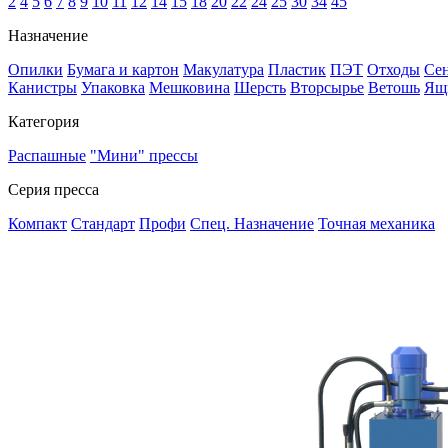
2
4
5
6
7
8
9
10
11
12
14
15
18
20
22
24
25
30
34
45
Назначение
Опилки
Бумага и картон
Макулатура
Пластик
ПЭТ
Отходы
Се
Канистры
Упаковка
Мешковина
Шерсть
Вторсырье
Ветошь
Ящ
Категория
Распашные
"Мини" прессы
Серия пресса
Компакт
Стандарт
Профи
Спец. Назначение
Точная механика