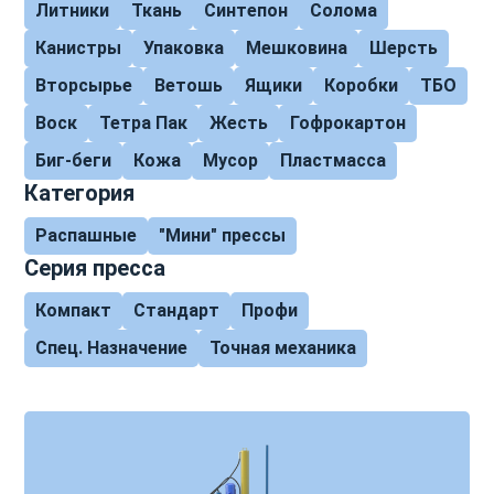
Литники
Ткань
Синтепон
Солома
Канистры
Упаковка
Мешковина
Шерсть
Вторсырье
Ветошь
Ящики
Коробки
ТБО
Воск
Тетра Пак
Жесть
Гофрокартон
Биг-беги
Кожа
Мусор
Пластмасса
Категория
Распашные
"Мини" прессы
Серия пресса
Компакт
Стандарт
Профи
Спец. Назначение
Точная механика