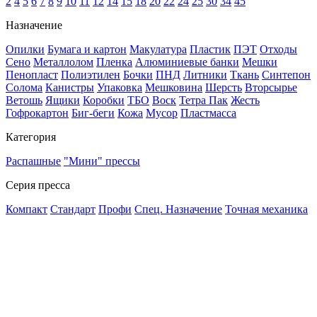
2
4
5
6
7
8
9
10
11
12
14
15
18
20
22
24
25
30
34
45
Назначение
Опилки
Бумага и картон
Макулатура
Пластик
ПЭТ
Отходы
Сено
Металлолом
Пленка
Алюминиевые банки
Мешки
Пенопласт
Полиэтилен
Бочки
ПНД
Литники
Ткань
Синтепон
Солома
Канистры
Упаковка
Мешковина
Шерсть
Вторсырье
Ветошь
Ящики
Коробки
ТБО
Воск
Тетра Пак
Жесть
Гофрокартон
Биг-беги
Кожа
Мусор
Пластмасса
Категория
Распашные
"Мини" прессы
Серия пресса
Компакт
Стандарт
Профи
Спец. Назначение
Точная механика