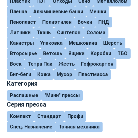
Пластик
ПЭТ
Отходы
Сено
Металлолом
Пленка
Алюминиевые банки
Мешки
Пенопласт
Полиэтилен
Бочки
ПНД
Литники
Ткань
Синтепон
Солома
Канистры
Упаковка
Мешковина
Шерсть
Вторсырье
Ветошь
Ящики
Коробки
ТБО
Воск
Тетра Пак
Жесть
Гофрокартон
Биг-беги
Кожа
Мусор
Пластмасса
Категория
Распашные
"Мини" прессы
Серия пресса
Компакт
Стандарт
Профи
Спец. Назначение
Точная механика